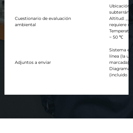
Ubicación de
subterráne
Cuestionario de evaluación
Altitud: __
ambiental
requiere un
Temperatur
~ 50 ℃
Sistema el
línea (la u
Adjuntos a enviar
marcada)
Diagrama de
(incluido e