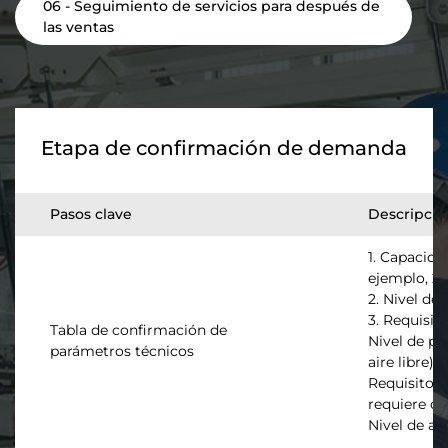
06 - Seguimiento de servicios para después de
las ventas
Etapa de confirmación de demanda
Pasos clave
Descripció
1. Capacida
ejemplo, 2
2. Nivel de
3. Requisito
Tabla de confirmación de
Nivel de pro
parámetros técnicos
aire libre)
Requisitos 
requiere co
Nivel de ai